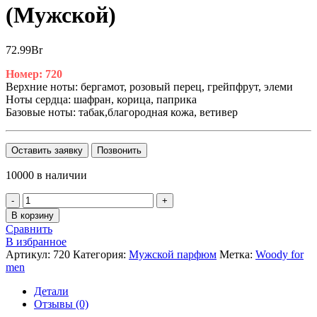
(Мужской)
72.99
Br
Номер: 720
Верхние ноты: бергамот, розовый перец, грейпфрут, элеми
Ноты сердца: шафран, корица, паприка
Базовые ноты: табак,благородная кожа, ветивер
Оставить заявку
Позвонить
10000 в наличии
Количество
товара
В корзину
Bargello,
Сравнить
по
В избранное
мотивам
Артикул:
720
Категория:
Мужской парфюм
Метка:
Woody for
SPICEBOMB,
men
Viktor&Rolf
(Мужской)
Детали
Отзывы (0)