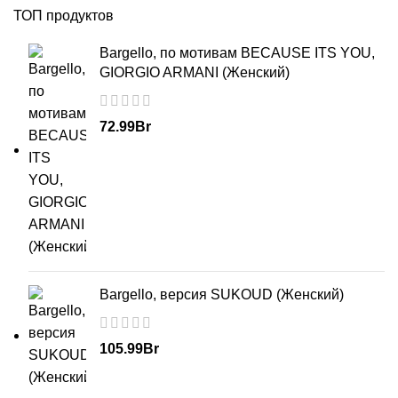
ТОП продуктов
Bargello, по мотивам BECAUSE ITS YOU,
GIORGIO ARMANI (Женский)
72.99
Br
Bargello, версия SUKOUD (Женский)
105.99
Br