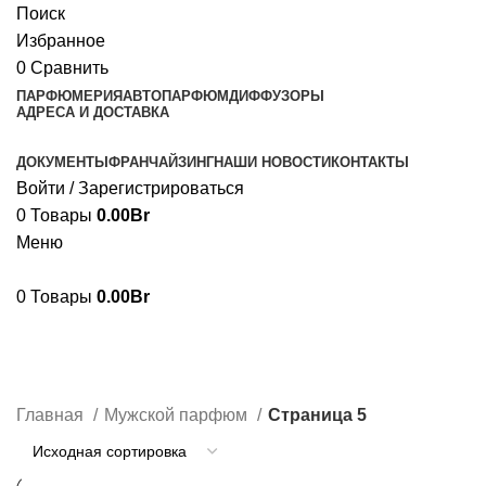
Поиск
Избранное
0
Сравнить
ПАРФЮМЕРИЯ
АВТОПАРФЮМ
ДИФФУЗОРЫ
АДРЕСА И ДОСТАВКА
ДОКУМЕНТЫ
ФРАНЧАЙЗИНГ
НАШИ НОВОСТИ
КОНТАКТЫ
Войти / Зарегистрироваться
0
Товары
0.00
Br
Меню
0
Товары
0.00
Br
Мужской парфюм
Категории
Главная
Мужской парфюм
Страница 5