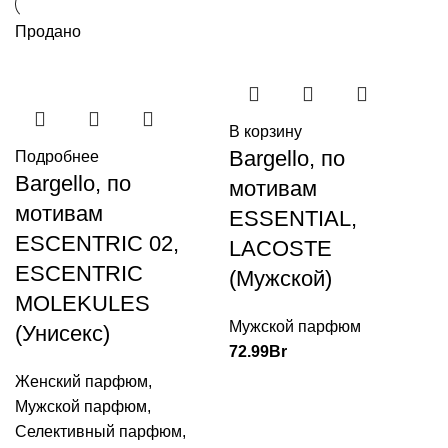
Продано
В корзину
Bargello, по
Подробнее
Bargello, по
мотивам
мотивам
ESSENTIAL,
ESCENTRIC 02,
LACOSTE
ESCENTRIC
(Мужской)
MOLEKULES
Мужской парфюм
(Унисекс)
72.99
Br
Женский парфюм
,
Мужской парфюм
,
Селективный парфюм
,