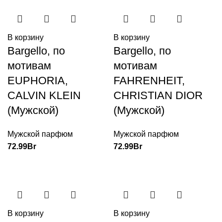
В корзину
В корзину
Bargello, по
Bargello, по
мотивам
мотивам
EUPHORIA,
FAHRENHEIT,
CALVIN KLEIN
CHRISTIAN DIOR
(Мужской)
(Мужской)
Мужской парфюм
Мужской парфюм
72.99
Br
72.99
Br
В корзину
В корзину