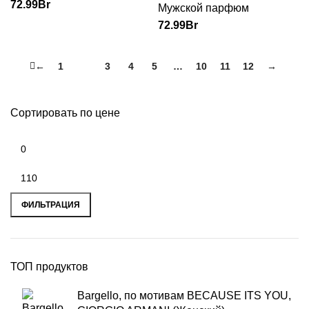
72.99
Br
Мужской парфюм
72.99
Br
←
1
2
3
4
5
…
10
11
12
→
Сортировать по цене
ФИЛЬТРАЦИЯ
ТОП продуктов
Bargello, по мотивам BECAUSE ITS YOU,