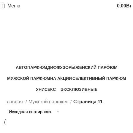
Меню
0.00
Br
Мужской парфюм
Категории
АВТОПАРФЮМ
ДИФФУЗОРЫ
ЖЕНСКИЙ ПАРФЮМ
8 Продукты
8 Продукты
174 Продукты
МУЖСКОЙ ПАРФЮМ
НА АКЦИИ
СЕЛЕКТИВНЫЙ ПАРФЮМ
133 Продукты
0 Продукты
12 Продукты
УНИСЕКС
ЭКСКЛЮЗИВНЫЕ
15 Продукты
20 Продукты
Главная
Мужской парфюм
Страница 11