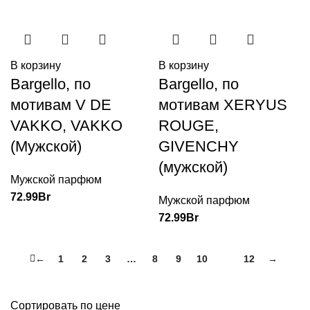
В корзину
В корзину
Bargello, по
Bargello, по
мотивам V DE
мотивам XERYUS
VAKKO, VAKKO
ROUGE,
(Мужской)
GIVENCHY
(мужской)
Мужской парфюм
72.99
Br
Мужской парфюм
72.99
Br
←
1
2
3
…
8
9
10
11
12
→
Сортировать по цене