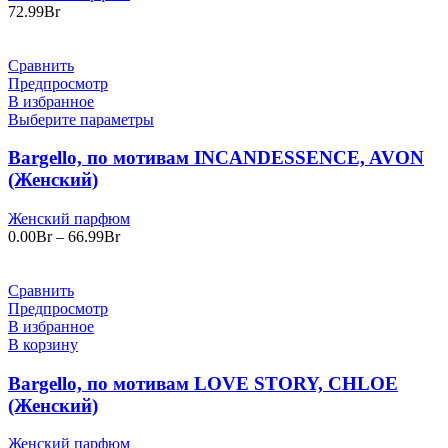
72.99
Br
Сравнить
Предпросмотр
В избранное
Выберите параметры
Bargello, по мотивам INCANDESSENCE, AVON
(Женский)
Женский парфюм
Диапазон
0.00
Br
–
66.99
Br
цен:
0.00Br
–
Сравнить
66.99Br
Предпросмотр
В избранное
В корзину
Bargello, по мотивам LOVE STORY, CHLOE
(Женский)
Женский парфюм