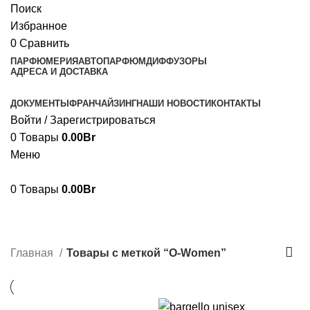
Поиск
Избранное
0
Сравнить
ПАРФЮМЕРИЯ
АВТОПАРФЮМ
ДИФФУЗОРЫ
АДРЕСА И ДОСТАВКА
ДОКУМЕНТЫ
ФРАНЧАЙЗИНГ
НАШИ НОВОСТИ
КОНТАКТЫ
Войти / Зарегистрироваться
0
Товары
0.00
Br
Меню
0
Товары
0.00
Br
O-Women
Категории
Главная
Товары с меткой “O-Women”