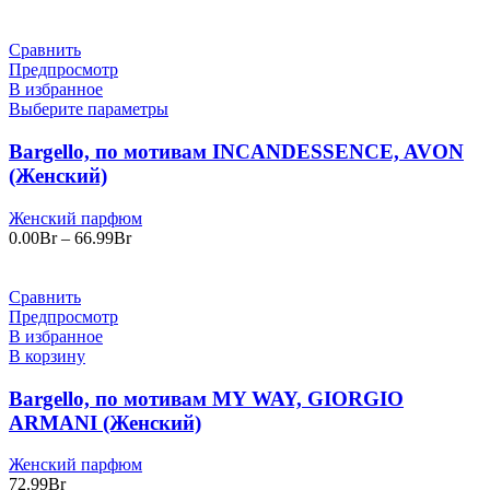
Сравнить
Предпросмотр
В избранное
Выберите параметры
Bargello, по мотивам INCANDESSENCE, AVON
(Женский)
Женский парфюм
Диапазон
0.00
Br
–
66.99
Br
цен:
0.00Br
–
Сравнить
66.99Br
Предпросмотр
В избранное
В корзину
Bargello, по мотивам MY WAY, GIORGIO
ARMANI (Женский)
Женский парфюм
72.99
Br