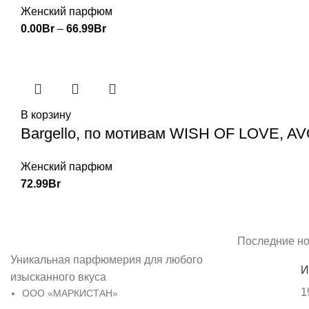
Женский парфюм
0.00
Br
–
66.99
Br
В корзину
Bargello, по мотивам WISH OF LOVE, A
Женский парфюм
72.99
Br
Последние но
Уникальная парфюмерия для любого
И
изысканного вкуса
1
ООО «МАРКИСТАН»