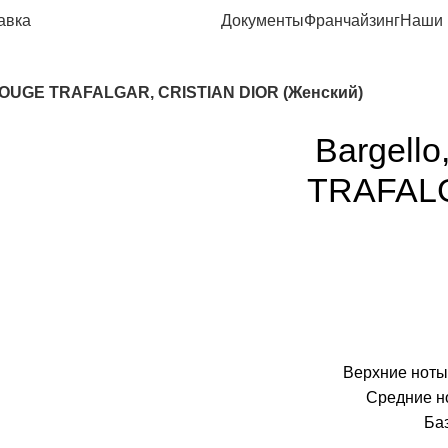
авка
Документы
Франчайзинг
Наши 
 ROUGE TRAFALGAR, CRISTIAN DIOR (Женский)
Bargell
TRAFALG
Верхние ноты
Средние н
Баз