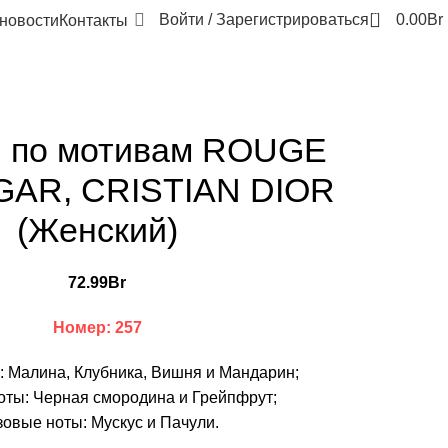
0
Войти / Зарегистрироваться
0.00
Br
новости
Контакты
o, по мотивам ROUGE
AR, CRISTIAN DIOR
(Женский)
72.99
Br
Номер: 257
: Малина, Клубника, Вишня и Мандарин;
оты: Черная смородина и Грейпфрут;
овые ноты: Мускус и Пачули.