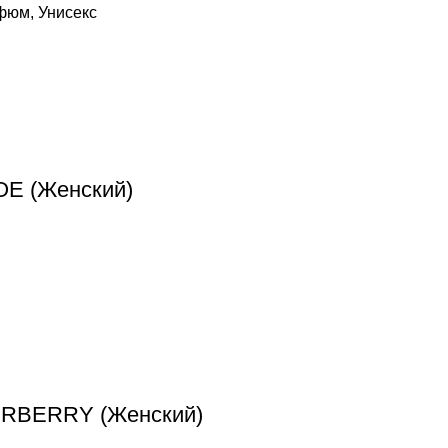
рфюм
,
Унисекс
OE (Женский)
URBERRY (Женский)