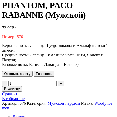
PHANTOM, PACO
RABANNE (Мужской)
72.99
Br
Номер: 576
Верхние ноты: Лаванда, Цедра лимона и Амальфитанский
лимон;
Средние ноты: Лаванда, Земляные ноты, Дым, Яблоко и
Пачули;
Базовые ноты: Ваниль, Лаванда и Ветивер.
Оставить заявку
Позвонить
Количество
товара
В корзину
Bargello,
Сравнить
по
В избранное
мотивам
Артикул:
576
Категория:
Мужской парфюм
Метка:
Woody for
PHANTOM,
men
PACO
RABANNE
Детали