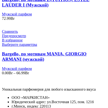
LAUDER I (Мужской)
Мужской парфюм
72.99
Br
Сравнить
Предпросмотр
В избранное
Выберите параметры
Bargello, по мотивам MANIA, GIORGIO
ARMANI (мужской)
Мужской парфюм
Диапазон
0.00
Br
–
66.99
Br
цен:
0.00Br
–
Уникальная парфюмерия для любого изысканного вкуса
66.99Br
ООО «МАРКИСТАН»
Юридический адрес: ул.Восточная 125, пом. 121б
г.Минск, индекс 220113