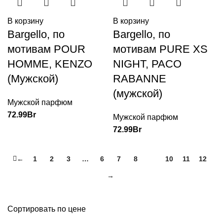
В корзину
В корзину
Bargello, по
Bargello, по
мотивам POUR
мотивам PURE XS
HOMME, KENZO
NIGHT, PACO
(Мужской)
RABANNE
(мужской)
Мужской парфюм
72.99
Br
Мужской парфюм
72.99
Br
←
1
2
3
…
6
7
8
9
10
11
12
→
Сортировать по цене