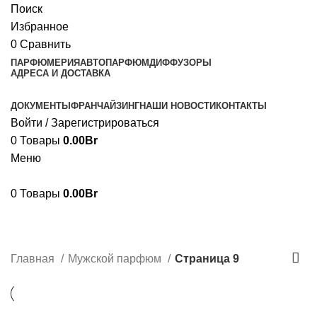
Поиск
Избранное
0
Сравнить
ПАРФЮМЕРИЯ
АВТОПАРФЮМ
ДИФФУЗОРЫ
АДРЕСА И ДОСТАВКА
ДОКУМЕНТЫ
ФРАНЧАЙЗИНГ
НАШИ НОВОСТИ
КОНТАКТЫ
Войти / Зарегистрироваться
0
Товары
0.00
Br
Меню
0
Товары
0.00
Br
Мужской парфюм
Категории
Главная
Мужской парфюм
Страница 9