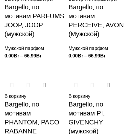
Bargello, по
Bargello, по
мотивам PARFUMS
мотивам
JOOP, JOOP
PERCEIVE, AVON
(мужской)
(Мужской)
Мужской парфюм
Мужской парфюм
0.00
Br
–
66.99
Br
0.00
Br
–
66.99
Br
В корзину
В корзину
Bargello, по
Bargello, по
мотивам
мотивам PI,
PHANTOM, PACO
GIVENCHY
RABANNE
(мужской)