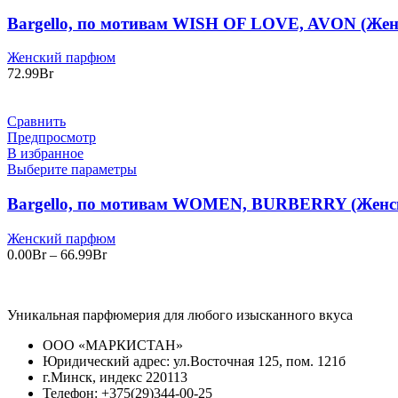
Bargello, по мотивам WISH OF LOVE, AVON (Жен
Женский парфюм
72.99
Br
Сравнить
Предпросмотр
В избранное
Выберите параметры
Bargello, по мотивам WOMEN, BURBERRY (Женск
Женский парфюм
Диапазон
0.00
Br
–
66.99
Br
цен:
0.00Br
–
Уникальная парфюмерия для любого изысканного вкуса
66.99Br
ООО «МАРКИСТАН»
Юридический адрес: ул.Восточная 125, пом. 121б
г.Минск, индекс 220113
Телефон: +375(29)344-00-25