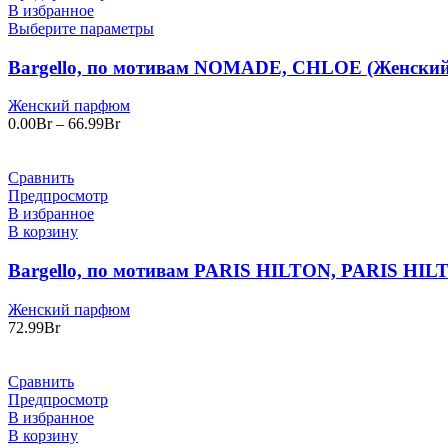
В избранное
Выберите параметры
Bargello, по мотивам NOMADE, CHLOE (Женский
Женский парфюм
Диапазон
0.00
Br
–
66.99
Br
цен:
0.00Br
–
Сравнить
66.99Br
Предпросмотр
В избранное
В корзину
Bargello, по мотивам PARIS HILTON, PARIS HIL
Женский парфюм
72.99
Br
Сравнить
Предпросмотр
В избранное
В корзину