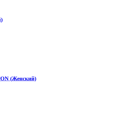
)
TON (Женский)