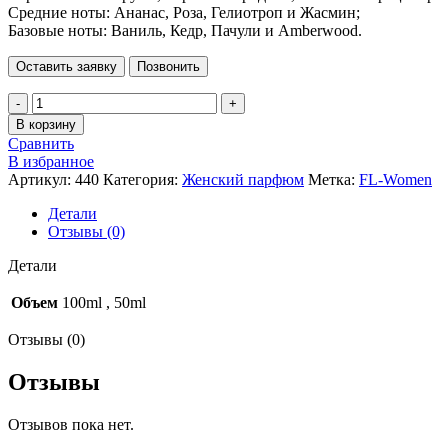
Средние ноты: Ананас, Роза, Гелиотроп и Жасмин;
Базовые ноты: Ваниль, Кедр, Пачули и Amberwood.
Оставить заявку
Позвонить
Количество
товара
В корзину
Bargello,
Сравнить
по
В избранное
мотивам
Артикул:
440
Категория:
Женский парфюм
Метка:
FL-Women
SI
Passione,
Детали
Giorgio
Отзывы (0)
Armani
(Женский)
Детали
Объем
100ml
,
50ml
Отзывы (0)
Отзывы
Отзывов пока нет.