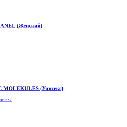
HANEL (Женский)
IC MOLEKULES (Унисекс)
нисекс