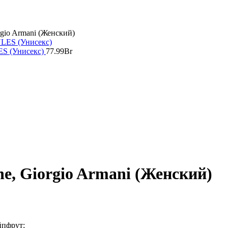
orgio Armani (Женский)
S (Унисекс)
77.99
Br
one, Giorgio Armani (Женский)
йпфрут;