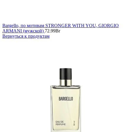
Bargello, по мотивам STRONGER WITH YOU, GIORGIO
ARMANI (мужской)
72.99
Br
Вернуться к продуктам