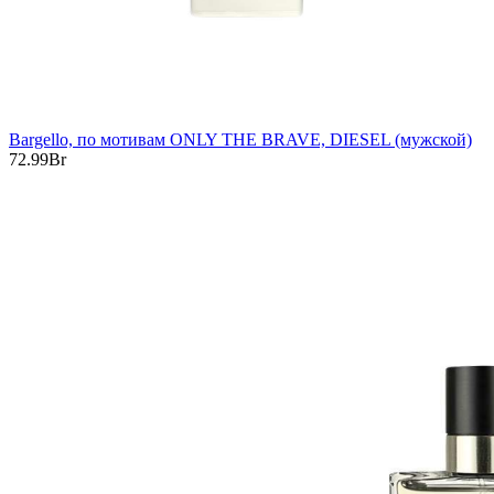
Bargello, по мотивам ONLY THE BRAVE, DIESEL (мужской)
72.99
Br