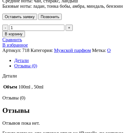
Средние ноты: чай, стиракс, ландыш
Базовые ноты: ладан, тонка бобы, амбра, миндаль, бензоин
Оставить заявку
Позвонить
Количество
товара
В корзину
Bargello,
Сравнить
по
В избранное
мотивам
Артикул:
718
Категория:
Мужской парфюм
Метка:
O
MIDNIGHT
IN
Детали
PARIS
Отзывы (0)
,
VAN
Детали
CLEEF
&
Объем
100ml
,
50ml
ARPLES
(мужской)
Отзывы (0)
Отзывы
Отзывов пока нет.