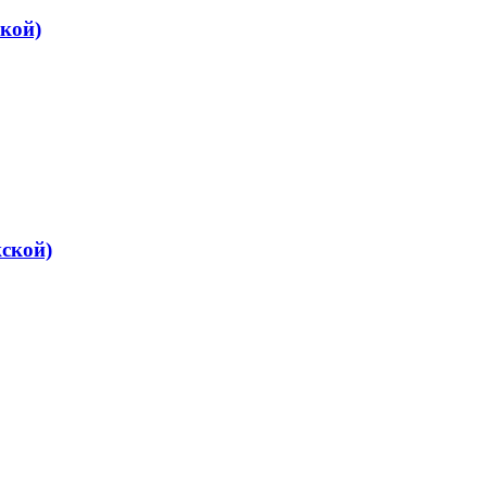
кой)
ской)