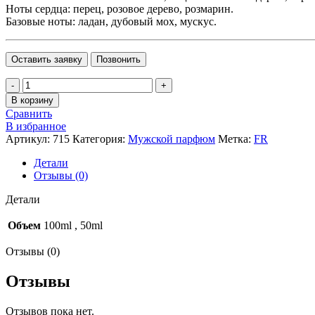
Ноты сердца: перец, розовое дерево, розмарин.
Базовые ноты: ладан, дубовый мох, мускус.
Оставить заявку
Позвонить
Количество
товара
В корзину
Bargello,
Сравнить
по
В избранное
мотивам
Артикул:
715
Категория:
Мужской парфюм
Метка:
FR
LIGHT
BLUE,
Детали
D&G
Отзывы (0)
(Мужской)
Детали
Объем
100ml
,
50ml
Отзывы (0)
Отзывы
Отзывов пока нет.