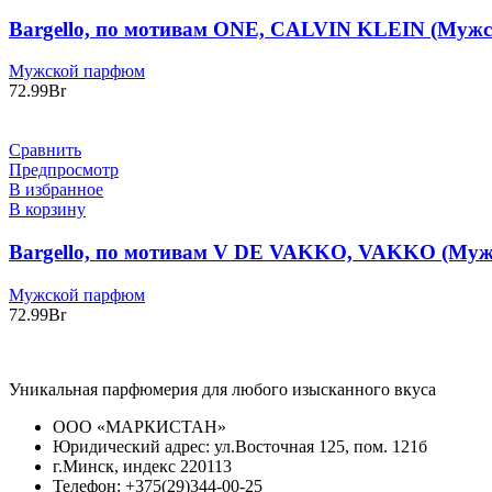
Bargello, по мотивам ONE, CALVIN KLEIN (Мужс
Мужской парфюм
72.99
Br
Сравнить
Предпросмотр
В избранное
В корзину
Bargello, по мотивам V DE VAKKO, VAKKO (Муж
Мужской парфюм
72.99
Br
Уникальная парфюмерия для любого изысканного вкуса
ООО «МАРКИСТАН»
Юридический адрес: ул.Восточная 125, пом. 121б
г.Минск, индекс 220113
Телефон: +375(29)344-00-25