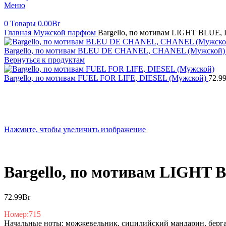
Меню
0
Товары
0.00
Br
Главная
Мужской парфюм
Bargello, по мотивам LIGHT BLUE,
Bargello, по мотивам BLEU DE CHANEL, CHANEL (Мужской
Вернуться к продуктам
Bargello, по мотивам FUEL FOR LIFE, DIESEL (Мужской)
72.9
Нажмите, чтобы увеличить изображение
Bargello, по мотивам LIGHT
72.99
Br
Номер:715
Начальные ноты: можжевельник, сицилийский мандарин, берга