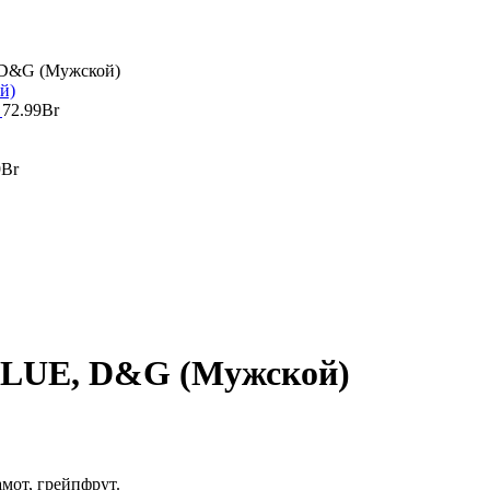
 D&G (Мужской)
)
72.99
Br
9
Br
 BLUE, D&G (Мужской)
мот, грейпфрут.