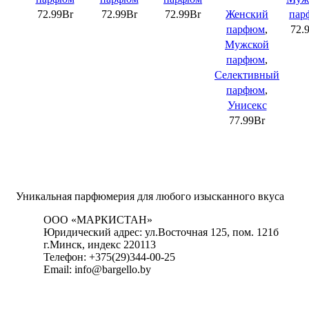
72.99
Br
72.99
Br
72.99
Br
Женский
пар
парфюм
,
72.
Мужской
парфюм
,
Селективный
парфюм
,
Унисекс
77.99
Br
Уникальная парфюмерия для любого изысканного вкуса
ООО «МАРКИСТАН»
Юридический адрес: ул.Восточная 125, пом. 121б
г.Минск, индекс 220113
Телефон: +375(29)344-00-25
Email: info@bargello.by