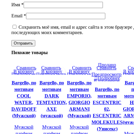
Имя
*
Email
*
Сохранить моё имя, email и адрес сайта в этом браузере 
последующих моих комментариев.
Похожие товары
Продано
Сравнить
Сравнить
Сравнить
Сравнить
Ср
В корзину
В корзину
В корзину
В ко
Предпросмотр
Предпросмотр
Предпросмотр
Предпросмотр
Пред
Подробнее
В избранное
В избранное
В избранное
В избранное
В и
Bargello, по
Bargello, по
Bargello, по
Barg
мотивам
мотивам
мотивам
Bargello, по
п
COOL
DARK
EMPORIO,
мотивам
мот
WATER,
TEMTATION,
GIORGIO
ESCENTRIC
H
DAVIDOFF
AXE
ARMANI
02,
GIO
(Мужской)
(мужской)
(Мужской)
ESCENTRIC
ARM
MOLEKULES
(муж
Мужской
Мужской
Мужской
(Унисекс)
парфюм
парфюм
парфюм
Муж