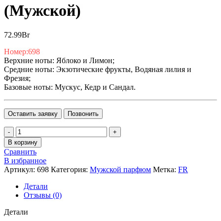
(Мужской)
72.99
Br
Номер:698
Верхние ноты: Яблоко и Лимон;
Средние ноты: Экзотические фрукты, Водяная лилия и
Фрезия;
Базовые ноты: Мускус, Кедр и Сандал.
Оставить заявку
Позвонить
Количество
товара
В корзину
Bargello,
Сравнить
по
В избранное
мотивам
Артикул:
698
Категория:
Мужской парфюм
Метка:
FR
COOL
GAME,
Детали
DAVIDOFF
Отзывы (0)
(Мужской)
Детали