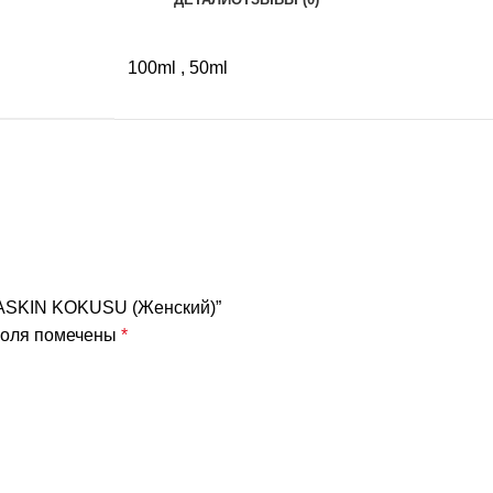
100ml
,
50ml
ия ASKIN KOKUSU (Женский)”
поля помечены
*