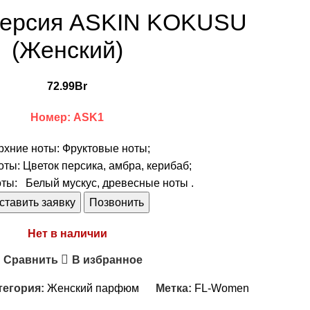
 версия ASKIN KOKUSU
(Женский)
72.99
Br
Номер: ASK1
рхние ноты: Фруктовые ноты;
ты: Цветок персика, амбра, керибаб;
ты: Белый мускус, древесные ноты .
ставить заявку
Позвонить
Нет в наличии
Сравнить
В избранное
тегория:
Женский парфюм
Метка:
FL-Women