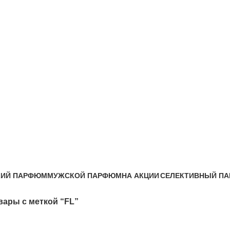
FL
КИЙ ПАРФЮМ
МУЖСКОЙ ПАРФЮМ
НА АКЦИИ
СЕЛЕКТИВНЫЙ П
одукты
133 Продукты
0 Продукты
12 Продукты
вары с меткой “FL”