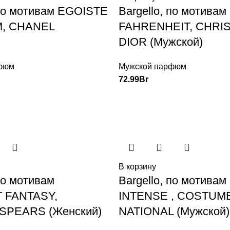
 по мотивам EGOISTE
Bargello, по мотивам
M, CHANEL
FAHRENHEIT, CHRI
DIOR (Мужской)
фюм
Мужской парфюм
72.99
Br
В корзину
 по мотивам
Bargello, по мотива
 FANTASY,
INTENSE , COSTUM
SPEARS (Женский)
NATIONAL (Мужской)