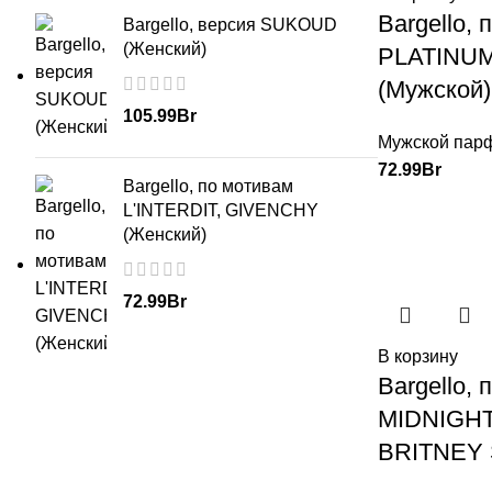
Bargello,
Bargello, версия SUKOUD
(Женский)
PLATINU
(Мужской)
105.99
Br
Мужской пар
72.99
Br
Bargello, по мотивам
L'INTERDIT, GIVENCHY
(Женский)
72.99
Br
В корзину
Bargello,
MIDNIGHT
BRITNEY 