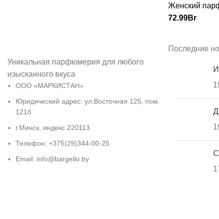
Женский пар
72.99
Br
Последние но
Уникальная парфюмерия для любого
И
изысканного вкуса
1
ООО «МАРКИСТАН»
Юридический адрес: ул.Восточная 125, пом.
Д
121б
1
г.Минск, индекс 220113
Телефон: +375(29)344-00-25
С
Email: info@bargello.by
1