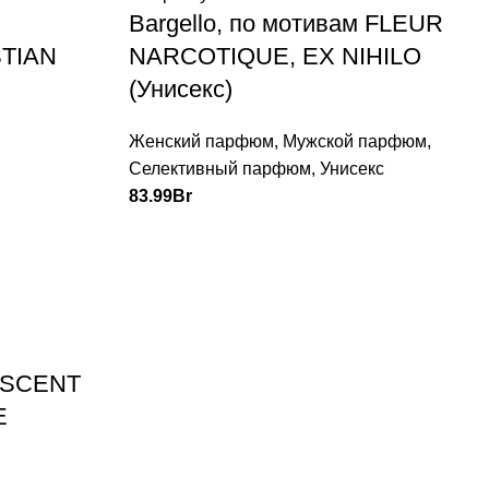
Bargello, по мотивам FLEUR
STIAN
NARCOTIQUE, EX NIHILO
(Унисекс)
Женский парфюм
,
Мужской парфюм
,
Селективный парфюм
,
Унисекс
83.99
Br
м SCENT
E