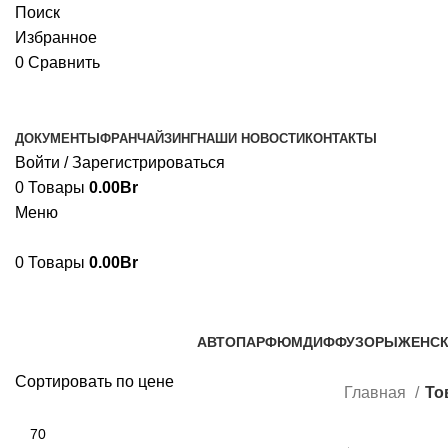
Поиск
Избранное
0
Сравнить
ДОКУМЕНТЫ
ФРАНЧАЙЗИНГ
НАШИ НОВОСТИ
КОНТАКТЫ
Войти / Зарегистрироваться
0
Товары
0.00
Br
Меню
0
Товары
0.00
Br
АВТОПАРФЮМ
ДИФФУЗОРЫ
ЖЕНС
8 Продукты
8 Продукты
174 Пр
Сортировать по цене
Главная
То