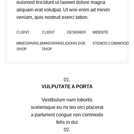
euismod tincidunt ut laoreet dolore magna
aliquam erat volutpat. Ut wisi enim ad minim
veniam, quis nostrud exerci tation.
CLIENT
CLIENT
DESIGNER
WEBSITE
MINDSPARKLE
MINDSPARKLE
JOHN DOE
XTEMOS.COM/WOOD
SHOP
SHOP
01.
VULPUTATE A PORTA
Vestibulum nam lobortis
scelerisque eu mi leo orci placerat
a parturient congue non commodo
felis in dui
02.