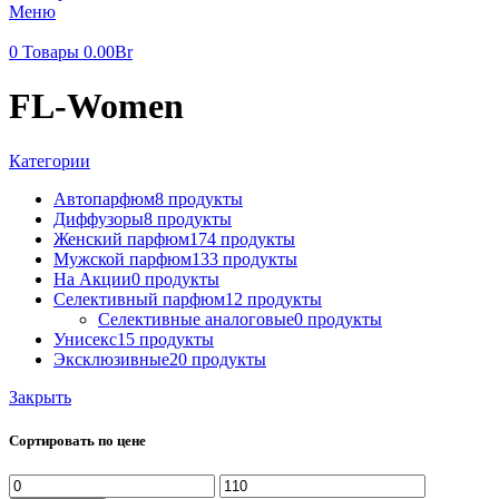
Меню
0
Товары
0.00
Br
FL-Women
Категории
Автопарфюм
8 продукты
Диффузоры
8 продукты
Женский парфюм
174 продукты
Мужской парфюм
133 продукты
На Акции
0 продукты
Селективный парфюм
12 продукты
Селективные аналоговые
0 продукты
Унисекс
15 продукты
Эксклюзивные
20 продукты
Закрыть
Сортировать по цене
Минимальная
Максимальная