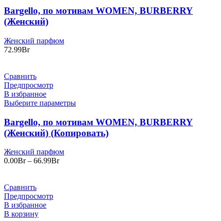
Bargello, по мотивам WOMEN, BURBERRY
(Женский)
Женский парфюм
72.99
Br
Сравнить
Предпросмотр
В избранное
Выберите параметры
Bargello, по мотивам WOMEN, BURBERRY
(Женский) (Копировать)
Женский парфюм
Диапазон
0.00
Br
–
66.99
Br
цен:
0.00Br
–
Сравнить
66.99Br
Предпросмотр
В избранное
В корзину