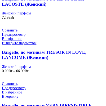
LACOSTE (Женский)
Женский парфюм
72.99
Br
Сравнить
Предпросмотр
В избранное
Выберите параметры
Bargello, по мотивам TRESOR IN LOVE,
LANCOME (Женский)
Женский парфюм
Диапазон
0.00
Br
–
66.99
Br
цен:
0.00Br
–
Сравнить
66.99Br
Предпросмотр
В избранное
В корзину
Bargello, по мотивам VERY IRRESISTIBLE,