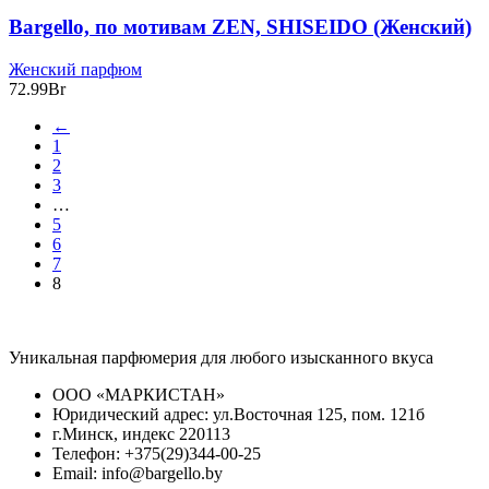
Bargello, по мотивам ZEN, SHISEIDO (Женский)
Женский парфюм
72.99
Br
←
1
2
3
…
5
6
7
8
Уникальная парфюмерия для любого изысканного вкуса
ООО «МАРКИСТАН»
Юридический адрес: ул.Восточная 125, пом. 121б
г.Минск, индекс 220113
Телефон: +375(29)344-00-25
Email: info@bargello.by