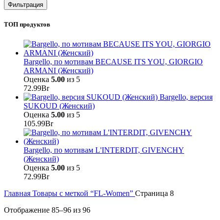
цена
цена
Фильтрация
ТОП продуктов
Bargello, по мотивам BECAUSE ITS YOU, GIORGIO
ARMANI (Женский)
Оценка
5.00
из 5
72.99
Br
Bargello, версия
SUKOUD (Женский)
Оценка
5.00
из 5
105.99
Br
Bargello, по мотивам L'INTERDIT, GIVENCHY
(Женский)
Оценка
5.00
из 5
72.99
Br
Главная
Товары с меткой “FL-Women”
Страница 8
Отображение 85–96 из 96